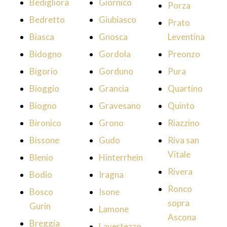
Bedigliora
Giornico
Porza
Bedretto
Giubiasco
Prato
Biasca
Gnosca
Leventina
Bidogno
Gordola
Preonzo
Bigorio
Gorduno
Pura
Bioggio
Grancia
Quartino
Biogno
Gravesano
Quinto
Bironico
Grono
Riazzino
Bissone
Gudo
Riva san
Vitale
Blenio
Hinterrhein
Rivera
Bodio
Iragna
Ronco
Bosco
Isone
sopra
Gurin
Lamone
Ascona
Breggia
Lavertezzo