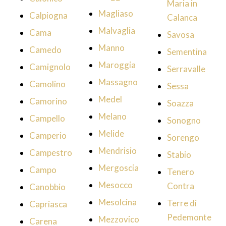
Maria in
Magliaso
Calpiogna
Calanca
Malvaglia
Cama
Savosa
Manno
Camedo
Sementina
Maroggia
Camignolo
Serravalle
Massagno
Camolino
Sessa
Medel
Camorino
Soazza
Melano
Campello
Sonogno
Melide
Camperio
Sorengo
Mendrisio
Campestro
Stabio
Mergoscia
Campo
Tenero
Mesocco
Contra
Canobbio
Mesolcina
Terre di
Capriasca
Pedemonte
Mezzovico
Carena