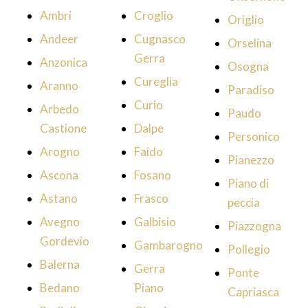
Ambri
Croglio
Origlio
Andeer
Cugnasco
Orselina
Gerra
Anzonica
Osogna
Cureglia
Aranno
Paradiso
Curio
Arbedo
Paudo
Castione
Dalpe
Personico
Arogno
Faido
Pianezzo
Ascona
Fosano
Piano di
Astano
Frasco
peccia
Avegno
Galbisio
Piazzogna
Gordevio
Gambarogno
Pollegio
Balerna
Gerra
Ponte
Bedano
Piano
Capriasca