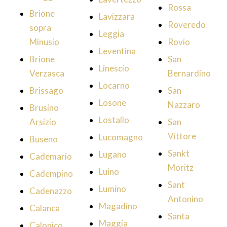
Rossa
Brione
Lavizzara
Roveredo
sopra
Leggia
Minusio
Rovio
Leventina
Brione
San
Linescio
Verzasca
Bernardino
Locarno
Brissago
San
Losone
Nazzaro
Brusino
Lostallo
Arsizio
San
Vittore
Lucomagno
Buseno
Sankt
Lugano
Cademario
Moritz
Luino
Cadempino
Sant
Lumino
Cadenazzo
Antonino
Magadino
Calanca
Santa
Maggia
Calonico