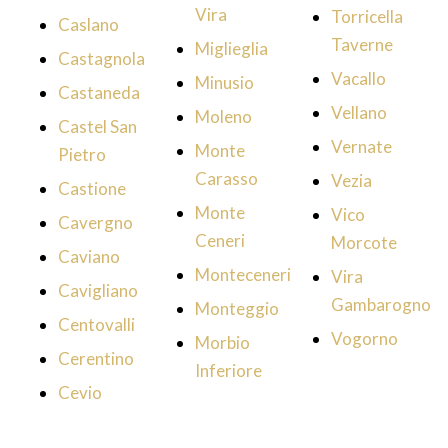
Vira
Torricella
Caslano
Taverne
Miglieglia
Castagnola
Vacallo
Minusio
Castaneda
Vellano
Moleno
Castel San
Vernate
Monte
Pietro
Carasso
Vezia
Castione
Monte
Vico
Cavergno
Ceneri
Morcote
Caviano
Monteceneri
Vira
Cavigliano
Gambarogno
Monteggio
Centovalli
Vogorno
Morbio
Cerentino
Inferiore
Cevio