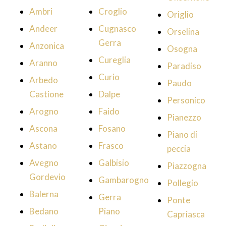
Ambri
Croglio
Origlio
Andeer
Cugnasco
Orselina
Gerra
Anzonica
Osogna
Cureglia
Aranno
Paradiso
Curio
Arbedo
Paudo
Castione
Dalpe
Personico
Arogno
Faido
Pianezzo
Ascona
Fosano
Piano di
Astano
Frasco
peccia
Avegno
Galbisio
Piazzogna
Gordevio
Gambarogno
Pollegio
Balerna
Gerra
Ponte
Bedano
Piano
Capriasca