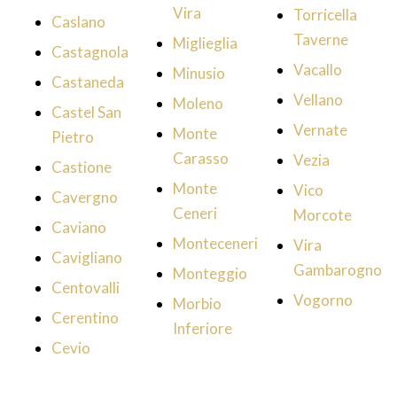
Vira
Torricella
Caslano
Taverne
Miglieglia
Castagnola
Vacallo
Minusio
Castaneda
Vellano
Moleno
Castel San
Vernate
Monte
Pietro
Carasso
Vezia
Castione
Monte
Vico
Cavergno
Ceneri
Morcote
Caviano
Monteceneri
Vira
Cavigliano
Gambarogno
Monteggio
Centovalli
Vogorno
Morbio
Cerentino
Inferiore
Cevio