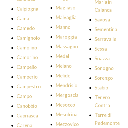
Maria in
Magliaso
Calpiogna
Calanca
Malvaglia
Cama
Savosa
Manno
Camedo
Sementina
Maroggia
Camignolo
Serravalle
Massagno
Camolino
Sessa
Medel
Camorino
Soazza
Melano
Campello
Sonogno
Melide
Camperio
Sorengo
Mendrisio
Campestro
Stabio
Mergoscia
Campo
Tenero
Mesocco
Contra
Canobbio
Mesolcina
Terre di
Capriasca
Pedemonte
Mezzovico
Carena