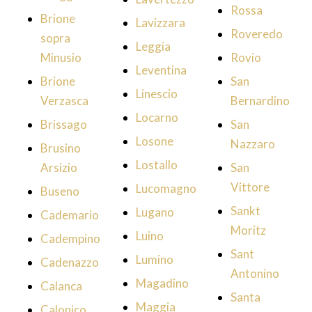
Rossa
Brione
Lavizzara
Roveredo
sopra
Leggia
Minusio
Rovio
Leventina
Brione
San
Linescio
Verzasca
Bernardino
Locarno
Brissago
San
Losone
Nazzaro
Brusino
Lostallo
Arsizio
San
Vittore
Lucomagno
Buseno
Sankt
Lugano
Cademario
Moritz
Luino
Cadempino
Sant
Lumino
Cadenazzo
Antonino
Magadino
Calanca
Santa
Maggia
Calonico