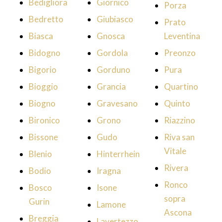
Bedigliora
Giornico
Porza
Bedretto
Giubiasco
Prato
Biasca
Gnosca
Leventina
Bidogno
Gordola
Preonzo
Bigorio
Gorduno
Pura
Bioggio
Grancia
Quartino
Biogno
Gravesano
Quinto
Bironico
Grono
Riazzino
Bissone
Gudo
Riva san
Vitale
Blenio
Hinterrhein
Rivera
Bodio
Iragna
Ronco
Bosco
Isone
sopra
Gurin
Lamone
Ascona
Breggia
Lavertezzo