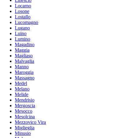
Linescio
Locarno
Losone
Lostallo
Lucomagno
Lugano
Luino
Lumino
Magadino
Maggia
Magliaso
Malvaglia
Manno
Maroggia
Massagno
Medel
Melano
Melide
Mendrisio
Mergoscia
Mesocco
Mesolcina
Mezzovico Vira
Miglieglia
Minusio