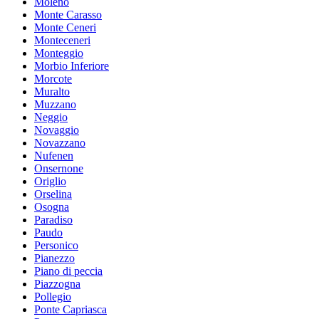
Moleno
Monte Carasso
Monte Ceneri
Monteceneri
Monteggio
Morbio Inferiore
Morcote
Muralto
Muzzano
Neggio
Novaggio
Novazzano
Nufenen
Onsernone
Origlio
Orselina
Osogna
Paradiso
Paudo
Personico
Pianezzo
Piano di peccia
Piazzogna
Pollegio
Ponte Capriasca