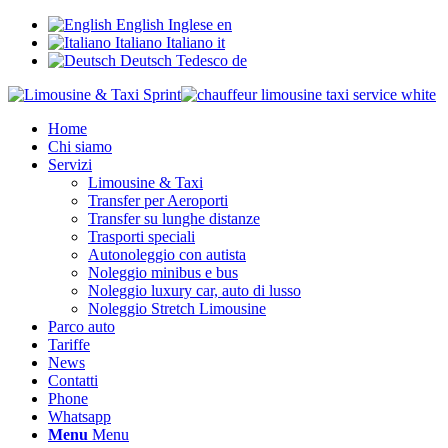
English
Inglese
en
Italiano
Italiano
it
Deutsch
Tedesco
de
Home
Chi siamo
Servizi
Limousine & Taxi
Transfer per Aeroporti
Transfer su lunghe distanze
Trasporti speciali
Autonoleggio con autista
Noleggio minibus e bus
Noleggio luxury car, auto di lusso
Noleggio Stretch Limousine
Parco auto
Tariffe
News
Contatti
Phone
Whatsapp
Menu
Menu