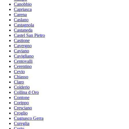
Canobbio
Capriasca
Carena
Caslano
Castagnola
Castaneda
Castel San Pietro
Castione
Cavergno
Caviano
Cavigliano
Centovalli
Cerentino
Cevio
Chiasso
Claro
Colderio
Collina d Oro
Contone
Corippo
Cresciano
Croglio
Cugnasco Gerra
Cureglia
Curio