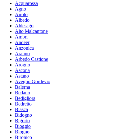
Acquarossa
Agno
Airolo
Albedo
Aldesago
Alto Malcantone
Ambri
Andeer
Anzonica
Aranno
Arbedo Castione
Arogno
Ascona
Astano
Avegno Gordevio
Balerna
Bedano
Bedigliora
Bedretto
Biasca
Bidogno
Bigorio
Bioggio
Biogno
Bironico