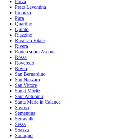
Porza
Prato Leventina
Preonzo
Pura
Quartino
Quinto
Riazzino
Riva san Vitale
Rivera
Ronco sopra Ascona
Rossa
Roveredo
Rovio
San Bernardino
San Nazzaro
San Vittore
Sankt Moritz
Sant Antonino
Santa Maria in Calanca
Savosa
Sementina
Serravalle
Sessa
Soazza
Sonogno