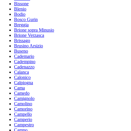
Bissone
Blenio
Bodio
Bosco Gurin
Breggia
Brione sopra Minusio
Brione Verzasca
Brissago
Brusino Arsizio
Buseno
Cademario
Cadempino
Cadenazzo
Calanca
Calonico
Calpiogna
Cama
Camedo
Camignolo
Camolino
Camorino
Campello
Camperio
Campestro
Campo