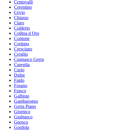
Centovalli
Cerentino
Cevio
Chiasso
Claro
Colderio
Collina d Oro
Contone
Corippo
Cresciano
Croglio
Cugnasco Gerra
Cureglia
Curio
Dalpe
Faido
Fosano
Frasco
Galbisio
Gambarogno
Gerra Piano
Giornico
Giubiasco
Gnosca
Gordola