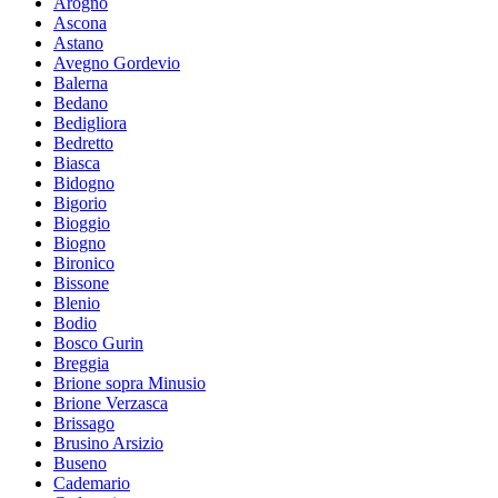
Arogno
Ascona
Astano
Avegno Gordevio
Balerna
Bedano
Bedigliora
Bedretto
Biasca
Bidogno
Bigorio
Bioggio
Biogno
Bironico
Bissone
Blenio
Bodio
Bosco Gurin
Breggia
Brione sopra Minusio
Brione Verzasca
Brissago
Brusino Arsizio
Buseno
Cademario