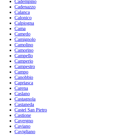
Cadempino
Cadenazzo
Calanca
Calonico
Calpiogna
Cama
Camedo
Camignolo
Camolino
Camorino
Campello
Camperio
Campestro
Campo
Canobbio
Capriasca
Carena
Caslano
Castagnola
Castaneda
Castel San Pietro
Castione
Cavergno
Caviano
Cavigliano