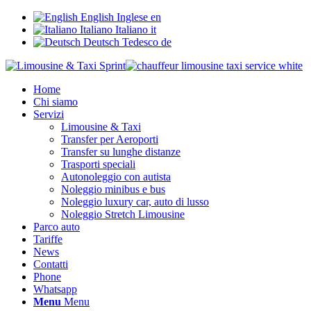
English
Inglese
en
Italiano
Italiano
it
Deutsch
Tedesco
de
Home
Chi siamo
Servizi
Limousine & Taxi
Transfer per Aeroporti
Transfer su lunghe distanze
Trasporti speciali
Autonoleggio con autista
Noleggio minibus e bus
Noleggio luxury car, auto di lusso
Noleggio Stretch Limousine
Parco auto
Tariffe
News
Contatti
Phone
Whatsapp
Menu
Menu