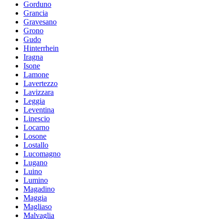
Gorduno
Grancia
Gravesano
Grono
Gudo
Hinterrhein
Iragna
Isone
Lamone
Lavertezzo
Lavizzara
Leggia
Leventina
Linescio
Locarno
Losone
Lostallo
Lucomagno
Lugano
Luino
Lumino
Magadino
Maggia
Magliaso
Malvaglia