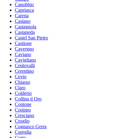
Canobbio
Capriasca
Carena
Caslano
Castagnola
Castaneda
Castel San Pietro
Castione
Cavergno
Caviano
Cavigliano
Centovalli
Cerentino
Cevio
Chiasso
Claro
Colderio
Collina d Oro
Contone
Corippo
Cresciano
Croglio
Cugnasco Gerra
Cureglia
Curio