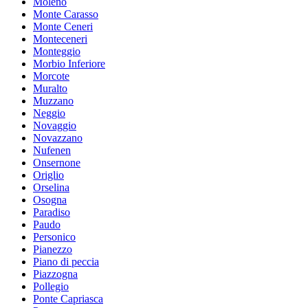
Moleno
Monte Carasso
Monte Ceneri
Monteceneri
Monteggio
Morbio Inferiore
Morcote
Muralto
Muzzano
Neggio
Novaggio
Novazzano
Nufenen
Onsernone
Origlio
Orselina
Osogna
Paradiso
Paudo
Personico
Pianezzo
Piano di peccia
Piazzogna
Pollegio
Ponte Capriasca