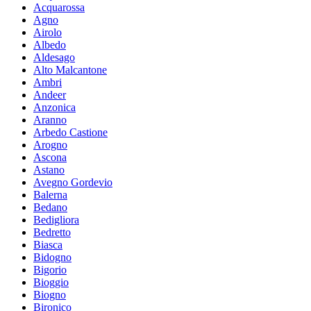
Acquarossa
Agno
Airolo
Albedo
Aldesago
Alto Malcantone
Ambri
Andeer
Anzonica
Aranno
Arbedo Castione
Arogno
Ascona
Astano
Avegno Gordevio
Balerna
Bedano
Bedigliora
Bedretto
Biasca
Bidogno
Bigorio
Bioggio
Biogno
Bironico