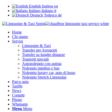
English
Inglese
en
Italiano
Italiano
it
Deutsch
Tedesco
de
Home
Chi siamo
Servizi
Limousine & Taxi
Transfer per Aeroporti
Transfer su lunghe distanze
Trasporti speciali
Autonoleggio con autista
Noleggio minibus e bus
Noleggio luxury car, auto di lusso
Noleggio Stretch Limousine
Parco auto
Tariffe
News
Contatti
Phone
Whatsapp
Menu
Menu