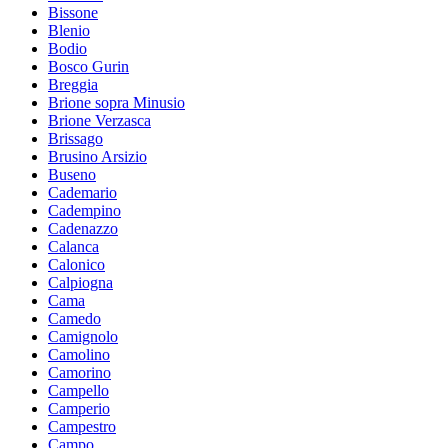
Bissone
Blenio
Bodio
Bosco Gurin
Breggia
Brione sopra Minusio
Brione Verzasca
Brissago
Brusino Arsizio
Buseno
Cademario
Cadempino
Cadenazzo
Calanca
Calonico
Calpiogna
Cama
Camedo
Camignolo
Camolino
Camorino
Campello
Camperio
Campestro
Campo