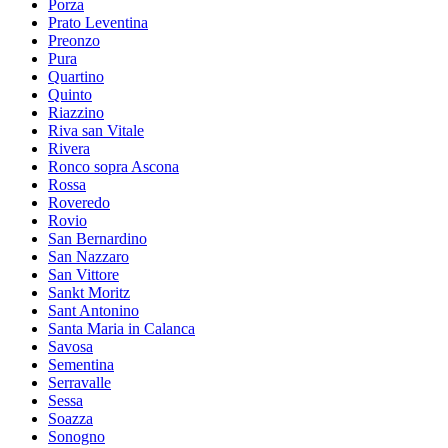
Porza
Prato Leventina
Preonzo
Pura
Quartino
Quinto
Riazzino
Riva san Vitale
Rivera
Ronco sopra Ascona
Rossa
Roveredo
Rovio
San Bernardino
San Nazzaro
San Vittore
Sankt Moritz
Sant Antonino
Santa Maria in Calanca
Savosa
Sementina
Serravalle
Sessa
Soazza
Sonogno