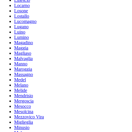
Linescio
Locarno
Losone
Lostallo
Lucomagno
Lugano
Luino
Lumino
Magadino
Maggia
Magliaso
Malvaglia
Manno
Maroggia
Massagno
Medel
Melano
Melide
Mendrisio
Mergoscia
Mesocco
Mesolcina
Mezzovico Vira
Miglieglia
Minusio