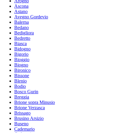
Arogno
Ascona
Astano
Avegno Gordevio
Balerna
Bedano
Bedigliora
Bedretto
Biasca
Bidogno
Bigorio
Bioggio
Biogno
Bironico
Bissone
Blenio
Bodio
Bosco Gurin
Breggia
Brione sopra Minusio
Brione Verzasca
Brissago
Brusino Arsizio
Buseno
Cademario