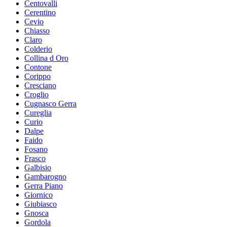
Centovalli
Cerentino
Cevio
Chiasso
Claro
Colderio
Collina d Oro
Contone
Corippo
Cresciano
Croglio
Cugnasco Gerra
Cureglia
Curio
Dalpe
Faido
Fosano
Frasco
Galbisio
Gambarogno
Gerra Piano
Giornico
Giubiasco
Gnosca
Gordola