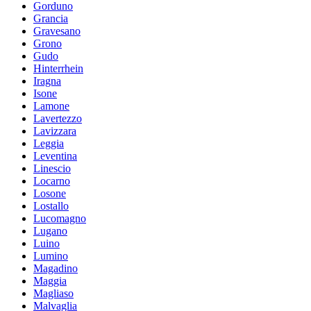
Gorduno
Grancia
Gravesano
Grono
Gudo
Hinterrhein
Iragna
Isone
Lamone
Lavertezzo
Lavizzara
Leggia
Leventina
Linescio
Locarno
Losone
Lostallo
Lucomagno
Lugano
Luino
Lumino
Magadino
Maggia
Magliaso
Malvaglia