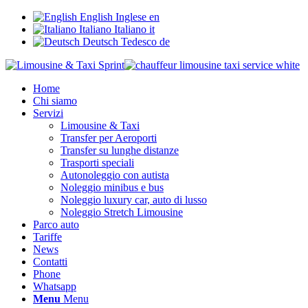
English
Inglese
en
Italiano
Italiano
it
Deutsch
Tedesco
de
Home
Chi siamo
Servizi
Limousine & Taxi
Transfer per Aeroporti
Transfer su lunghe distanze
Trasporti speciali
Autonoleggio con autista
Noleggio minibus e bus
Noleggio luxury car, auto di lusso
Noleggio Stretch Limousine
Parco auto
Tariffe
News
Contatti
Phone
Whatsapp
Menu
Menu