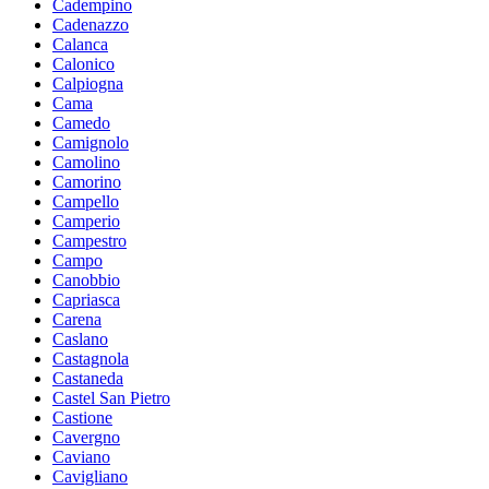
Cadempino
Cadenazzo
Calanca
Calonico
Calpiogna
Cama
Camedo
Camignolo
Camolino
Camorino
Campello
Camperio
Campestro
Campo
Canobbio
Capriasca
Carena
Caslano
Castagnola
Castaneda
Castel San Pietro
Castione
Cavergno
Caviano
Cavigliano