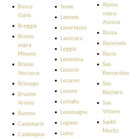
Ronco
Bosco
Isone
sopra
Gurin
Lamone
Ascona
Breggia
Lavertezzo
Rossa
Brione
Lavizzara
Roveredo
sopra
Leggia
Minusio
Rovio
Leventina
Brione
San
Linescio
Verzasca
Bernardino
Locarno
Brissago
San
Losone
Nazzaro
Brusino
Lostallo
Arsizio
San
Vittore
Lucomagno
Buseno
Sankt
Lugano
Cademario
Moritz
Luino
Cadempino