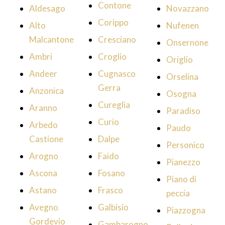
Contone
Aldesago
Novazzano
Corippo
Alto
Nufenen
Malcantone
Cresciano
Onsernone
Ambri
Croglio
Origlio
Andeer
Cugnasco
Orselina
Gerra
Anzonica
Osogna
Cureglia
Aranno
Paradiso
Curio
Arbedo
Paudo
Castione
Dalpe
Personico
Arogno
Faido
Pianezzo
Ascona
Fosano
Piano di
Astano
Frasco
peccia
Avegno
Galbisio
Piazzogna
Gordevio
Gambarogno