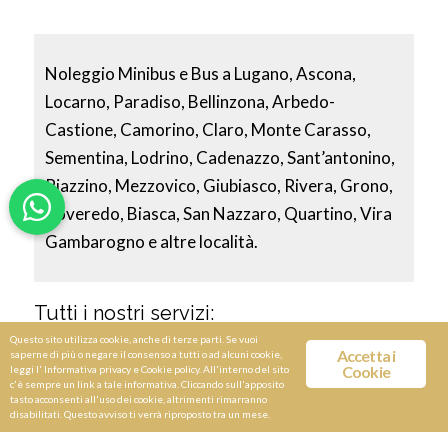
Noleggio Minibus e Bus a Lugano, Ascona,
Locarno, Paradiso, Bellinzona, Arbedo-
Castione, Camorino, Claro, Monte Carasso,
Sementina, Lodrino, Cadenazzo, Sant’antonino,
Riazzino, Mezzovico, Giubiasco, Rivera, Grono,
Roveredo, Biasca, San Nazzaro, Quartino, Vira
Gambarogno e altre località.
Tutti i nostri servizi:
Questo sito utilizza cookie, anche di terze parti. Se vuoi
Accetta i
saperne di più o negare il consenso a tutti o ad alcuni cookie,
Cookie
leggi l'
Informativa privacy e Cookie policy
. All'interno del sito
c'è sempre un link a tale informativa. Cliccando sull'apposito
tasto acconsenti all'uso dei cookie, altrimenti rimarranno
disabilitati. Questo avviso ti verrà riproposto tra un mese.