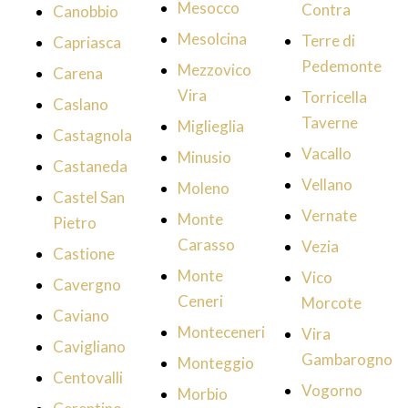
Mesocco
Contra
Canobbio
Mesolcina
Terre di
Capriasca
Pedemonte
Mezzovico
Carena
Vira
Torricella
Caslano
Taverne
Miglieglia
Castagnola
Vacallo
Minusio
Castaneda
Vellano
Moleno
Castel San
Vernate
Monte
Pietro
Carasso
Vezia
Castione
Monte
Vico
Cavergno
Ceneri
Morcote
Caviano
Monteceneri
Vira
Cavigliano
Gambarogno
Monteggio
Centovalli
Vogorno
Morbio