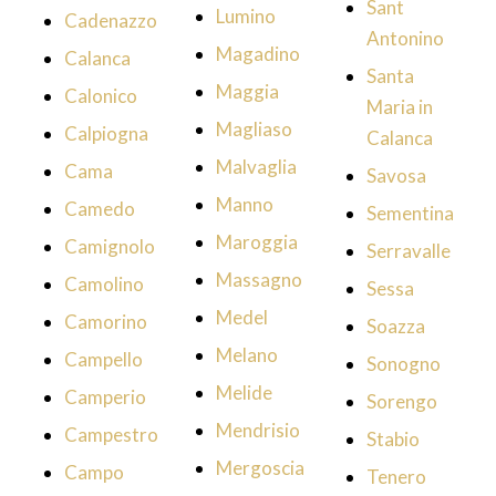
Sant
Lumino
Cadenazzo
Antonino
Magadino
Calanca
Santa
Maggia
Calonico
Maria in
Magliaso
Calpiogna
Calanca
Malvaglia
Cama
Savosa
Manno
Camedo
Sementina
Maroggia
Camignolo
Serravalle
Massagno
Camolino
Sessa
Medel
Camorino
Soazza
Melano
Campello
Sonogno
Melide
Camperio
Sorengo
Mendrisio
Campestro
Stabio
Mergoscia
Campo
Tenero