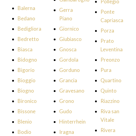
Pollegio
Balerna
Gerra
Ponte
Bedano
Piano
Capriasca
Bedigliora
Giornico
Porza
Bedretto
Giubiasco
Prato
Biasca
Gnosca
Leventina
Bidogno
Gordola
Preonzo
Bigorio
Gorduno
Pura
Bioggio
Grancia
Quartino
Biogno
Gravesano
Quinto
Bironico
Grono
Riazzino
Bissone
Gudo
Riva san
Vitale
Blenio
Hinterrhein
Rivera
Bodio
Iragna