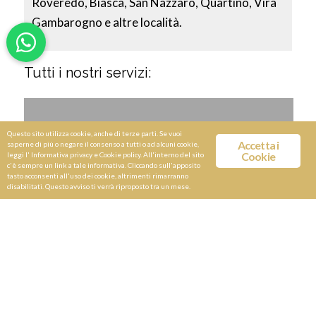
Roveredo, Biasca, San Nazzaro, Quartino, Vira
Gambarogno e altre località.
Tutti i nostri servizi:
Questo sito utilizza cookie, anche di terze parti. Se vuoi
Accetta i
saperne di più o negare il consenso a tutti o ad alcuni cookie,
Cookie
leggi l'
Informativa privacy e Cookie policy
. All'interno del sito
c'è sempre un link a tale informativa. Cliccando sull'apposito
tasto acconsenti all'uso dei cookie, altrimenti rimarranno
disabilitati. Questo avviso ti verrà riproposto tra un mese.
Servizio Limousine NCC