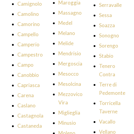
Maroggia
Camignolo
Serravalle
Massagno
Camolino
Sessa
Medel
Camorino
Soazza
Melano
Campello
Sonogno
Melide
Camperio
Sorengo
Mendrisio
Campestro
Stabio
Mergoscia
Campo
Tenero
Mesocco
Contra
Canobbio
Mesolcina
Terre di
Capriasca
Pedemonte
Mezzovico
Carena
Vira
Torricella
Caslano
Taverne
Miglieglia
Castagnola
Vacallo
Minusio
Castaneda
Vellano
Moleno