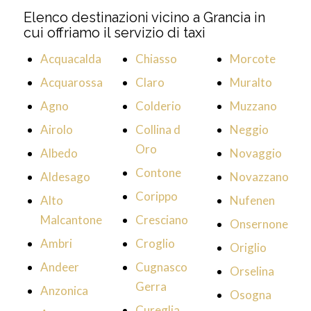
Elenco destinazioni vicino a Grancia in
cui offriamo il servizio di taxi
Acquacalda
Chiasso
Morcote
Acquarossa
Claro
Muralto
Agno
Colderio
Muzzano
Airolo
Collina d
Neggio
Oro
Albedo
Novaggio
Contone
Aldesago
Novazzano
Corippo
Alto
Nufenen
Malcantone
Cresciano
Onsernone
Ambri
Croglio
Origlio
Andeer
Cugnasco
Orselina
Gerra
Anzonica
Osogna
Cureglia