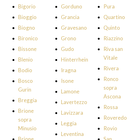
Bigorio
Gorduno
Pura
Bioggio
Grancia
Quartino
Biogno
Gravesano
Quinto
Bironico
Grono
Riazzino
Bissone
Gudo
Riva san
Vitale
Blenio
Hinterrhein
Rivera
Bodio
Iragna
Ronco
Bosco
Isone
sopra
Gurin
Lamone
Ascona
Breggia
Lavertezzo
Rossa
Brione
Lavizzara
Roveredo
sopra
Leggia
Minusio
Rovio
Leventina
Brione
San