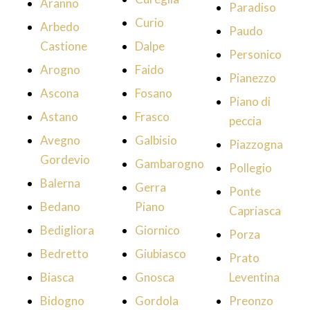
Aranno
Paradiso
Curio
Arbedo
Paudo
Castione
Dalpe
Personico
Arogno
Faido
Pianezzo
Ascona
Fosano
Piano di
Astano
Frasco
peccia
Avegno
Galbisio
Piazzogna
Gordevio
Gambarogno
Pollegio
Balerna
Gerra
Ponte
Bedano
Piano
Capriasca
Bedigliora
Giornico
Porza
Bedretto
Giubiasco
Prato
Biasca
Gnosca
Leventina
Bidogno
Gordola
Preonzo