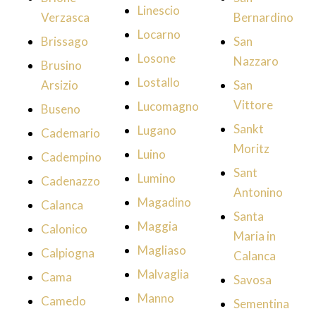
Linescio
Verzasca
Bernardino
Locarno
Brissago
San
Losone
Nazzaro
Brusino
Lostallo
Arsizio
San
Vittore
Lucomagno
Buseno
Sankt
Lugano
Cademario
Moritz
Luino
Cadempino
Sant
Lumino
Cadenazzo
Antonino
Magadino
Calanca
Santa
Maggia
Calonico
Maria in
Magliaso
Calpiogna
Calanca
Malvaglia
Cama
Savosa
Manno
Camedo
Sementina