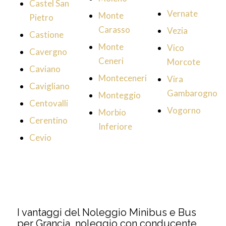
Castel San
Vernate
Monte
Pietro
Carasso
Vezia
Castione
Monte
Vico
Cavergno
Ceneri
Morcote
Caviano
Monteceneri
Vira
Cavigliano
Gambarogno
Monteggio
Centovalli
Vogorno
Morbio
Cerentino
Inferiore
Cevio
I vantaggi del Noleggio Minibus e Bus
per Grancia, noleggio con conducente