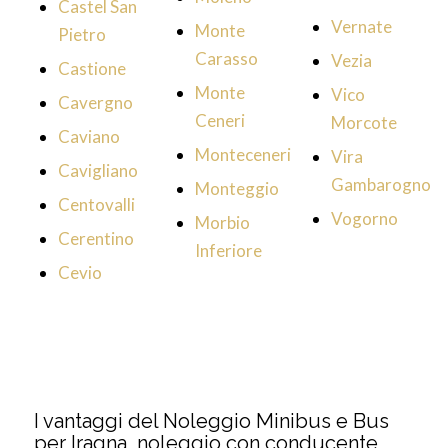
Castel San
Vernate
Monte
Pietro
Carasso
Vezia
Castione
Monte
Vico
Cavergno
Ceneri
Morcote
Caviano
Monteceneri
Vira
Cavigliano
Gambarogno
Monteggio
Centovalli
Vogorno
Morbio
Cerentino
Inferiore
Cevio
I vantaggi del Noleggio Minibus e Bus
per Iragna, noleggio con conducente