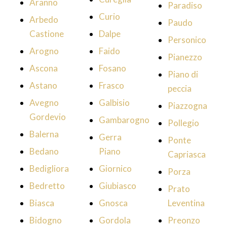
Aranno
Paradiso
Curio
Arbedo
Paudo
Castione
Dalpe
Personico
Arogno
Faido
Pianezzo
Ascona
Fosano
Piano di
Astano
Frasco
peccia
Avegno
Galbisio
Piazzogna
Gordevio
Gambarogno
Pollegio
Balerna
Gerra
Ponte
Bedano
Piano
Capriasca
Bedigliora
Giornico
Porza
Bedretto
Giubiasco
Prato
Biasca
Gnosca
Leventina
Bidogno
Gordola
Preonzo