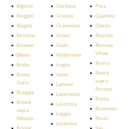
Bigorio
Gorduno
Pura
Bioggio
Grancia
Quartino
Biogno
Gravesano
Quinto
Bironico
Grono
Riazzino
Bissone
Gudo
Riva san
Vitale
Blenio
Hinterrhein
Rivera
Bodio
Iragna
Ronco
Bosco
Isone
sopra
Gurin
Lamone
Ascona
Breggia
Lavertezzo
Rossa
Brione
Lavizzara
Roveredo
sopra
Leggia
Minusio
Rovio
Leventina
Brione
San