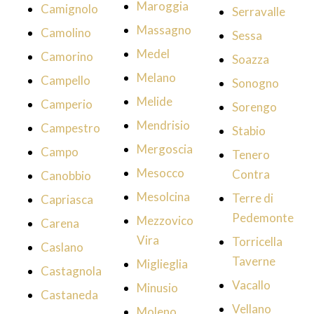
Maroggia
Camignolo
Serravalle
Massagno
Camolino
Sessa
Medel
Camorino
Soazza
Melano
Campello
Sonogno
Melide
Camperio
Sorengo
Mendrisio
Campestro
Stabio
Mergoscia
Campo
Tenero
Mesocco
Contra
Canobbio
Mesolcina
Terre di
Capriasca
Pedemonte
Mezzovico
Carena
Vira
Torricella
Caslano
Taverne
Miglieglia
Castagnola
Vacallo
Minusio
Castaneda
Vellano
Moleno