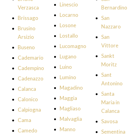
Linescio
Verzasca
Bernardino
Locarno
Brissago
San
Losone
Nazzaro
Brusino
Lostallo
Arsizio
San
Vittore
Lucomagno
Buseno
Sankt
Lugano
Cademario
Moritz
Luino
Cadempino
Sant
Lumino
Cadenazzo
Antonino
Magadino
Calanca
Santa
Maggia
Calonico
Maria in
Magliaso
Calpiogna
Calanca
Malvaglia
Cama
Savosa
Manno
Camedo
Sementina