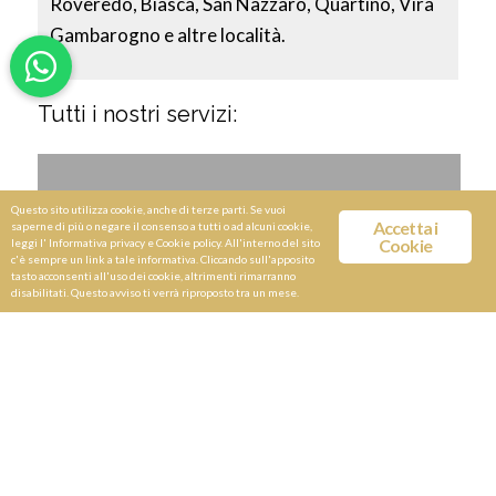
Roveredo, Biasca, San Nazzaro, Quartino, Vira
Gambarogno e altre località.
Tutti i nostri servizi:
Questo sito utilizza cookie, anche di terze parti. Se vuoi
Accetta i
saperne di più o negare il consenso a tutti o ad alcuni cookie,
Cookie
leggi l'
Informativa privacy e Cookie policy
. All'interno del sito
c'è sempre un link a tale informativa. Cliccando sull'apposito
tasto acconsenti all'uso dei cookie, altrimenti rimarranno
disabilitati. Questo avviso ti verrà riproposto tra un mese.
Servizio Limousine NCC