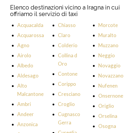
Elenco destinazioni vicino a Iragna in cui
offriamo il servizio di taxi
Acquacalda
Chiasso
Morcote
Acquarossa
Claro
Muralto
Agno
Colderio
Muzzano
Airolo
Collina d
Neggio
Oro
Albedo
Novaggio
Contone
Aldesago
Novazzano
Corippo
Alto
Nufenen
Malcantone
Cresciano
Onsernone
Ambri
Croglio
Origlio
Andeer
Cugnasco
Orselina
Gerra
Anzonica
Osogna
Cureglia