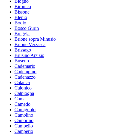
Biogno
Bironico
Bissone
Blenio
Bodio
Bosco Gurin
Breggia
Brione sopra Minusio
Brione Verzasca
Brissago
Brusino Arsizio
Buseno
Cademario
Cadempino
Cadenazzo
Calanca
Calonico
Calpiogna
Cama
Camedo
Camignolo
Camolino
Camorino
Campello
Camperio