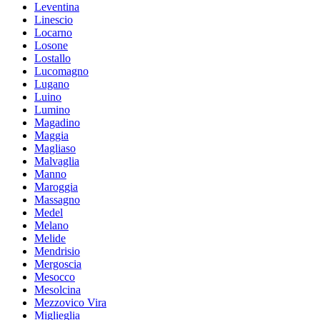
Leventina
Linescio
Locarno
Losone
Lostallo
Lucomagno
Lugano
Luino
Lumino
Magadino
Maggia
Magliaso
Malvaglia
Manno
Maroggia
Massagno
Medel
Melano
Melide
Mendrisio
Mergoscia
Mesocco
Mesolcina
Mezzovico Vira
Miglieglia