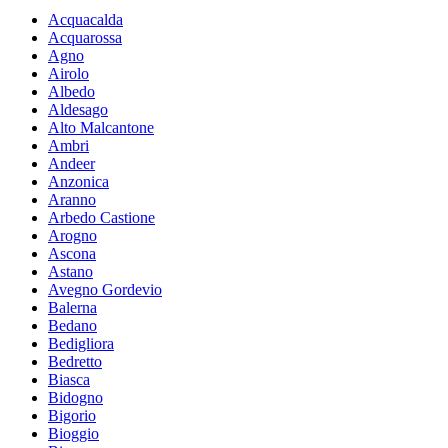
Acquacalda
Acquarossa
Agno
Airolo
Albedo
Aldesago
Alto Malcantone
Ambri
Andeer
Anzonica
Aranno
Arbedo Castione
Arogno
Ascona
Astano
Avegno Gordevio
Balerna
Bedano
Bedigliora
Bedretto
Biasca
Bidogno
Bigorio
Bioggio