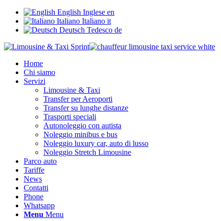
English
Inglese
en
Italiano
Italiano
it
Deutsch
Tedesco
de
Home
Chi siamo
Servizi
Limousine & Taxi
Transfer per Aeroporti
Transfer su lunghe distanze
Trasporti speciali
Autonoleggio con autista
Noleggio minibus e bus
Noleggio luxury car, auto di lusso
Noleggio Stretch Limousine
Parco auto
Tariffe
News
Contatti
Phone
Whatsapp
Menu
Menu