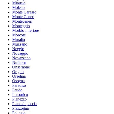
Minusio
Moleno
Monte Carasso
Monte Ceneri
Monteceneri
Monteggio
Morbio Inferiore
Morcote
Muralto
Muzzano
Neggio
Novaggio
Novazzano
Nufenen
Onsernone
Origlio
Orselina
Osogna
Paradiso
Paudo
Personico
Pianezzo
Piano di peccia
Piazzogna
Pollegio