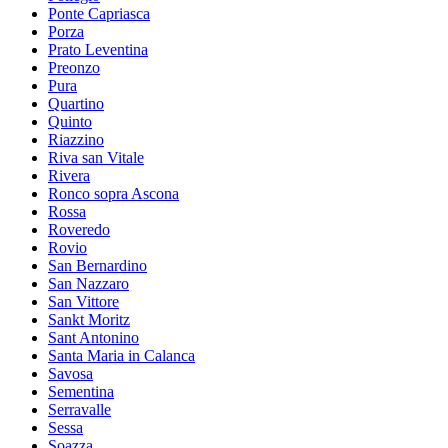
Ponte Capriasca
Porza
Prato Leventina
Preonzo
Pura
Quartino
Quinto
Riazzino
Riva san Vitale
Rivera
Ronco sopra Ascona
Rossa
Roveredo
Rovio
San Bernardino
San Nazzaro
San Vittore
Sankt Moritz
Sant Antonino
Santa Maria in Calanca
Savosa
Sementina
Serravalle
Sessa
Soazza