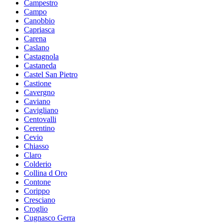
Campestro
Campo
Canobbio
Capriasca
Carena
Caslano
Castagnola
Castaneda
Castel San Pietro
Castione
Cavergno
Caviano
Cavigliano
Centovalli
Cerentino
Cevio
Chiasso
Claro
Colderio
Collina d Oro
Contone
Corippo
Cresciano
Croglio
Cugnasco Gerra