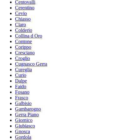
Centovalli
Cerentino
Cevio
Chiasso
Claro
Colderio
Collina d Oro
Contone
Corippo
Cresciano
Croglio
Cugnasco Gerra
Cureglia
Curio
Dalpe
Faido
Fosano
Frasco
Galbisio
Gambarogno
Gerra Piano
Giornico
Giubiasco
Gnosca
Gordola