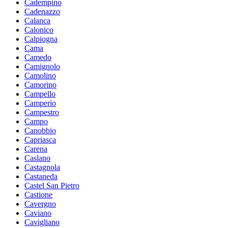
Cadempino
Cadenazzo
Calanca
Calonico
Calpiogna
Cama
Camedo
Camignolo
Camolino
Camorino
Campello
Camperio
Campestro
Campo
Canobbio
Capriasca
Carena
Caslano
Castagnola
Castaneda
Castel San Pietro
Castione
Cavergno
Caviano
Cavigliano