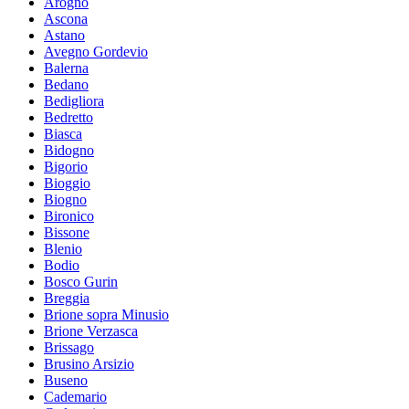
Arogno
Ascona
Astano
Avegno Gordevio
Balerna
Bedano
Bedigliora
Bedretto
Biasca
Bidogno
Bigorio
Bioggio
Biogno
Bironico
Bissone
Blenio
Bodio
Bosco Gurin
Breggia
Brione sopra Minusio
Brione Verzasca
Brissago
Brusino Arsizio
Buseno
Cademario