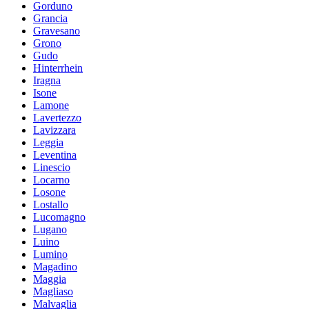
Gorduno
Grancia
Gravesano
Grono
Gudo
Hinterrhein
Iragna
Isone
Lamone
Lavertezzo
Lavizzara
Leggia
Leventina
Linescio
Locarno
Losone
Lostallo
Lucomagno
Lugano
Luino
Lumino
Magadino
Maggia
Magliaso
Malvaglia