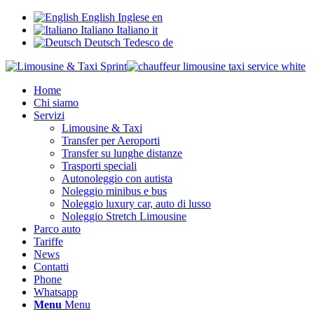
English
Inglese
en
Italiano
Italiano
it
Deutsch
Tedesco
de
Home
Chi siamo
Servizi
Limousine & Taxi
Transfer per Aeroporti
Transfer su lunghe distanze
Trasporti speciali
Autonoleggio con autista
Noleggio minibus e bus
Noleggio luxury car, auto di lusso
Noleggio Stretch Limousine
Parco auto
Tariffe
News
Contatti
Phone
Whatsapp
Menu
Menu