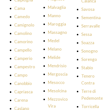
Calanca
Malvaglia
Cama
Savosa
Manno
Camedo
Sementina
Maroggia
Camignolo
Serravalle
Massagno
Camolino
Sessa
Medel
Camorino
Soazza
Melano
Campello
Sonogno
Melide
Camperio
Sorengo
Mendrisio
Campestro
Stabio
Mergoscia
Campo
Tenero
Mesocco
Contra
Canobbio
Mesolcina
Terre di
Capriasca
Pedemonte
Mezzovico
Carena
Vira
Torricella
Caslano