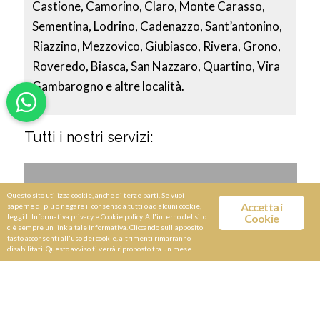
Castione, Camorino, Claro, Monte Carasso,
Sementina, Lodrino, Cadenazzo, Sant’antonino,
Riazzino, Mezzovico, Giubiasco, Rivera, Grono,
Roveredo, Biasca, San Nazzaro, Quartino, Vira
Gambarogno e altre località.
Tutti i nostri servizi:
Questo sito utilizza cookie, anche di terze parti. Se vuoi
Accetta i
saperne di più o negare il consenso a tutti o ad alcuni cookie,
Cookie
leggi l'
Informativa privacy e Cookie policy
. All'interno del sito
c'è sempre un link a tale informativa. Cliccando sull'apposito
tasto acconsenti all'uso dei cookie, altrimenti rimarranno
disabilitati. Questo avviso ti verrà riproposto tra un mese.
Servizio Limousine NCC