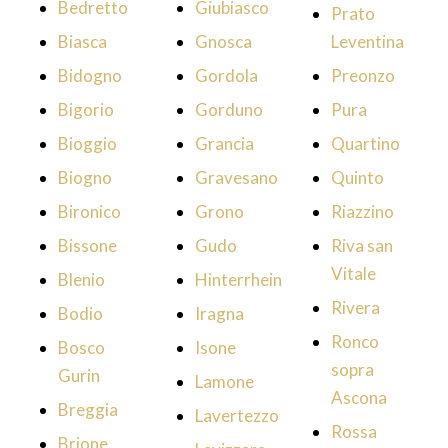
Bedretto
Giubiasco
Prato
Biasca
Gnosca
Leventina
Bidogno
Gordola
Preonzo
Bigorio
Gorduno
Pura
Bioggio
Grancia
Quartino
Biogno
Gravesano
Quinto
Bironico
Grono
Riazzino
Bissone
Gudo
Riva san
Vitale
Blenio
Hinterrhein
Rivera
Bodio
Iragna
Ronco
Bosco
Isone
sopra
Gurin
Lamone
Ascona
Breggia
Lavertezzo
Rossa
Brione