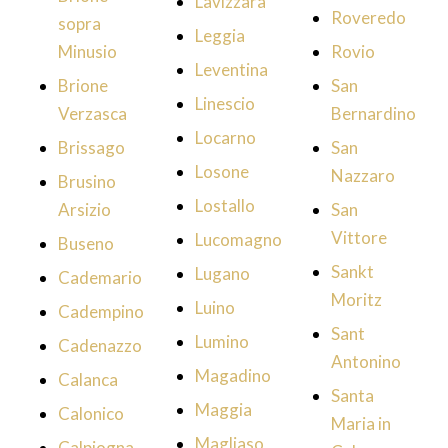
Lavizzara
Roveredo
sopra
Leggia
Minusio
Rovio
Leventina
Brione
San
Linescio
Verzasca
Bernardino
Locarno
Brissago
San
Losone
Nazzaro
Brusino
Lostallo
Arsizio
San
Vittore
Lucomagno
Buseno
Sankt
Lugano
Cademario
Moritz
Luino
Cadempino
Sant
Lumino
Cadenazzo
Antonino
Magadino
Calanca
Santa
Maggia
Calonico
Maria in
Magliaso
Calpiogna