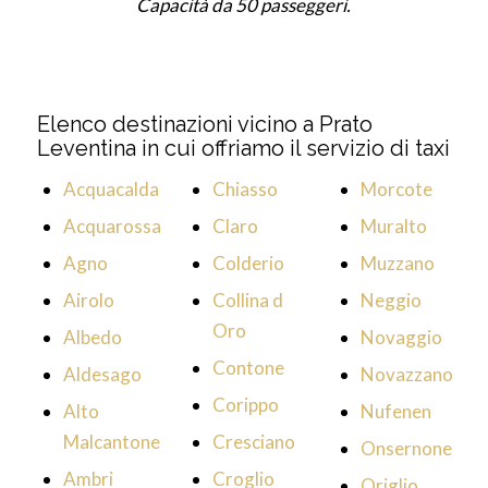
Capacità da 50 passeggeri.
Elenco destinazioni vicino a Prato
Leventina in cui offriamo il servizio di taxi
Acquacalda
Chiasso
Morcote
Acquarossa
Claro
Muralto
Agno
Colderio
Muzzano
Airolo
Collina d
Neggio
Oro
Albedo
Novaggio
Contone
Aldesago
Novazzano
Corippo
Alto
Nufenen
Malcantone
Cresciano
Onsernone
Ambri
Croglio
Origlio