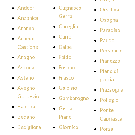
Andeer
Cugnasco
Orselina
Gerra
Anzonica
Osogna
Cureglia
Aranno
Paradiso
Curio
Arbedo
Paudo
Castione
Dalpe
Personico
Arogno
Faido
Pianezzo
Ascona
Fosano
Piano di
Astano
Frasco
peccia
Avegno
Galbisio
Piazzogna
Gordevio
Gambarogno
Pollegio
Balerna
Gerra
Ponte
Bedano
Piano
Capriasca
Bedigliora
Giornico
Porza