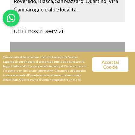
Roveredo, Biasca, San Nazzaro, Quartino, Vira
Gambarogno e altre località.
Tutti i nostri servizi:
Questo sito utilizza cookie, anche di terze parti. Se vuoi
Accetta i
saperne di più o negare il consenso a tutti o ad alcuni cookie,
Cookie
leggi l'
Informativa privacy e Cookie policy
. All'interno del sito
c'è sempre un link a tale informativa. Cliccando sull'apposito
tasto acconsenti all'uso dei cookie, altrimenti rimarranno
disabilitati. Questo avviso ti verrà riproposto tra un mese.
Servizio Limousine NCC