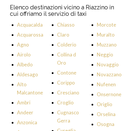
Elenco destinazioni vicino a Riazzino in
cui offriamo il servizio di taxi
Acquacalda
Chiasso
Morcote
Acquarossa
Claro
Muralto
Agno
Colderio
Muzzano
Airolo
Collina d
Neggio
Oro
Albedo
Novaggio
Contone
Aldesago
Novazzano
Corippo
Alto
Nufenen
Malcantone
Cresciano
Onsernone
Ambri
Croglio
Origlio
Andeer
Cugnasco
Orselina
Gerra
Anzonica
Osogna
Cureglia