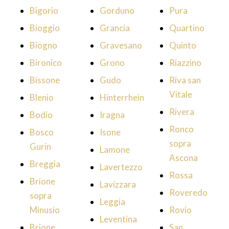
Bigorio
Gorduno
Pura
Bioggio
Grancia
Quartino
Biogno
Gravesano
Quinto
Bironico
Grono
Riazzino
Bissone
Gudo
Riva san
Vitale
Blenio
Hinterrhein
Rivera
Bodio
Iragna
Ronco
Bosco
Isone
sopra
Gurin
Lamone
Ascona
Breggia
Lavertezzo
Rossa
Brione
Lavizzara
Roveredo
sopra
Leggia
Minusio
Rovio
Leventina
Brione
San