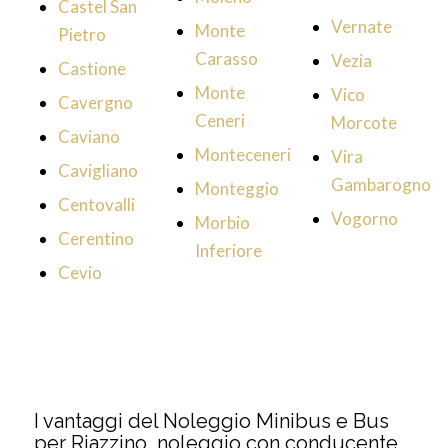
Castel San
Vernate
Monte
Pietro
Carasso
Vezia
Castione
Monte
Vico
Cavergno
Ceneri
Morcote
Caviano
Monteceneri
Vira
Cavigliano
Gambarogno
Monteggio
Centovalli
Vogorno
Morbio
Cerentino
Inferiore
Cevio
I vantaggi del Noleggio Minibus e Bus
per Riazzino, noleggio con conducente