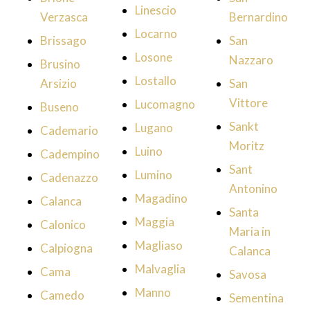
Linescio
Verzasca
Bernardino
Locarno
Brissago
San
Losone
Nazzaro
Brusino
Lostallo
Arsizio
San
Vittore
Lucomagno
Buseno
Sankt
Lugano
Cademario
Moritz
Luino
Cadempino
Sant
Lumino
Cadenazzo
Antonino
Magadino
Calanca
Santa
Maggia
Calonico
Maria in
Magliaso
Calpiogna
Calanca
Malvaglia
Cama
Savosa
Manno
Camedo
Sementina