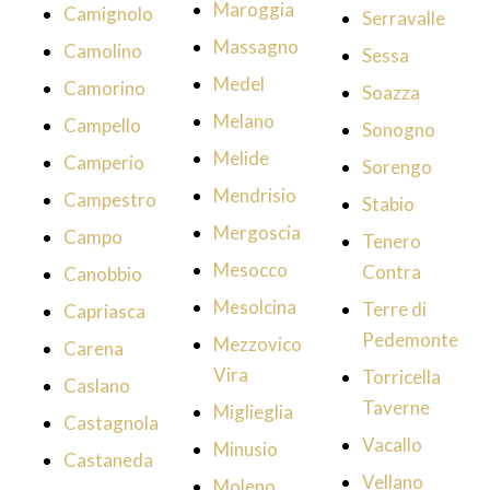
Maroggia
Camignolo
Serravalle
Massagno
Camolino
Sessa
Medel
Camorino
Soazza
Melano
Campello
Sonogno
Melide
Camperio
Sorengo
Mendrisio
Campestro
Stabio
Mergoscia
Campo
Tenero
Mesocco
Contra
Canobbio
Mesolcina
Terre di
Capriasca
Pedemonte
Mezzovico
Carena
Vira
Torricella
Caslano
Taverne
Miglieglia
Castagnola
Vacallo
Minusio
Castaneda
Vellano
Moleno