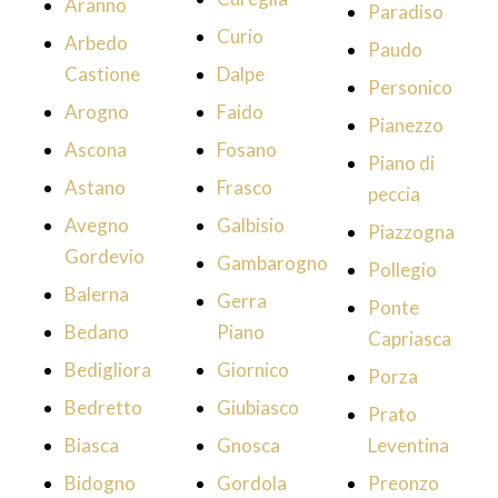
Aranno
Paradiso
Curio
Arbedo
Paudo
Castione
Dalpe
Personico
Arogno
Faido
Pianezzo
Ascona
Fosano
Piano di
Astano
Frasco
peccia
Avegno
Galbisio
Piazzogna
Gordevio
Gambarogno
Pollegio
Balerna
Gerra
Ponte
Bedano
Piano
Capriasca
Bedigliora
Giornico
Porza
Bedretto
Giubiasco
Prato
Biasca
Gnosca
Leventina
Bidogno
Gordola
Preonzo