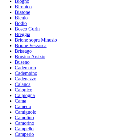
Biogno
Bironico
Bissone
Blenio
Bodio
Bosco Gurin
Breggia
Brione sopra Minusio
Brione Verzasca
Brissago
Brusino Arsizio
Buseno
Cademario
Cadempino
Cadenazzo
Calanca
Calonico
Calpiogna
Cama
Camedo
Camignolo
Camolino
Camorino
Campello
Camperio