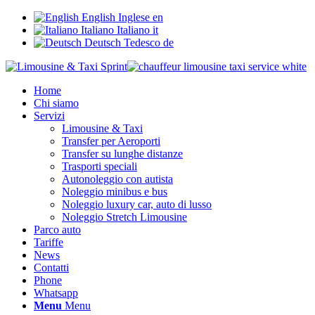
English
Inglese
en
Italiano
Italiano
it
Deutsch
Tedesco
de
Home
Chi siamo
Servizi
Limousine & Taxi
Transfer per Aeroporti
Transfer su lunghe distanze
Trasporti speciali
Autonoleggio con autista
Noleggio minibus e bus
Noleggio luxury car, auto di lusso
Noleggio Stretch Limousine
Parco auto
Tariffe
News
Contatti
Phone
Whatsapp
Menu
Menu