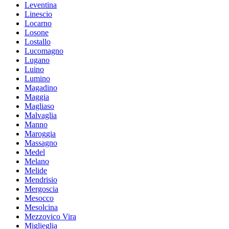
Leventina
Linescio
Locarno
Losone
Lostallo
Lucomagno
Lugano
Luino
Lumino
Magadino
Maggia
Magliaso
Malvaglia
Manno
Maroggia
Massagno
Medel
Melano
Melide
Mendrisio
Mergoscia
Mesocco
Mesolcina
Mezzovico Vira
Miglieglia