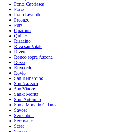
Ponte Capriasca
Porza
Prato Leventina
Preonzo
Pura
Quartino
Quinto
Riazzino
Riva san Vitale
Rivera
Ronco sopra Ascona
Rossa
Roveredo
Rovio
San Bernardino
San Nazzaro
San Vittore
Sankt Moritz
Sant Antonino
Santa Maria in Calanca
Savosa
Sementina
Serravalle
Sessa
Soazza