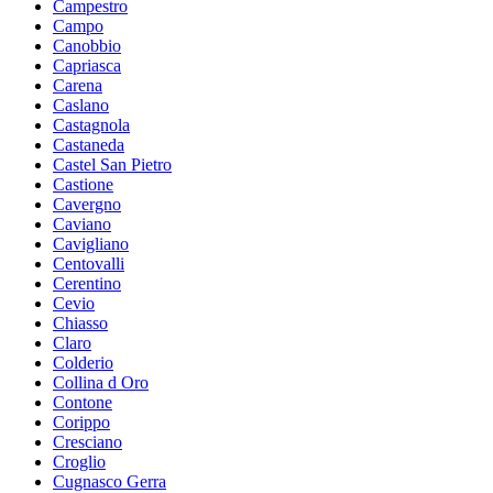
Campestro
Campo
Canobbio
Capriasca
Carena
Caslano
Castagnola
Castaneda
Castel San Pietro
Castione
Cavergno
Caviano
Cavigliano
Centovalli
Cerentino
Cevio
Chiasso
Claro
Colderio
Collina d Oro
Contone
Corippo
Cresciano
Croglio
Cugnasco Gerra