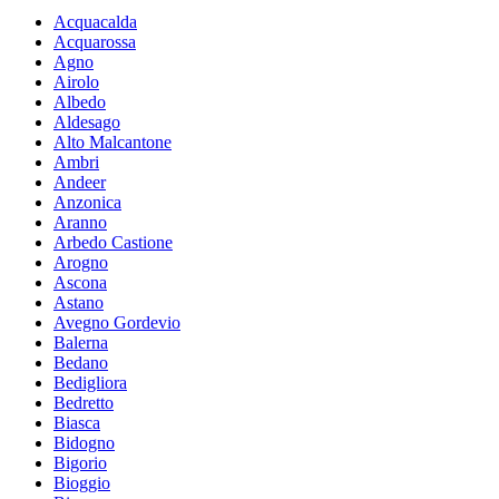
Acquacalda
Acquarossa
Agno
Airolo
Albedo
Aldesago
Alto Malcantone
Ambri
Andeer
Anzonica
Aranno
Arbedo Castione
Arogno
Ascona
Astano
Avegno Gordevio
Balerna
Bedano
Bedigliora
Bedretto
Biasca
Bidogno
Bigorio
Bioggio