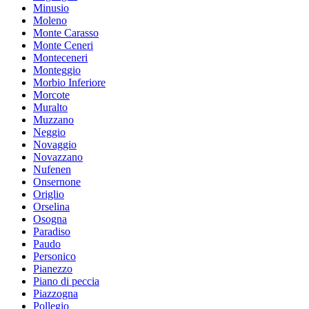
Minusio
Moleno
Monte Carasso
Monte Ceneri
Monteceneri
Monteggio
Morbio Inferiore
Morcote
Muralto
Muzzano
Neggio
Novaggio
Novazzano
Nufenen
Onsernone
Origlio
Orselina
Osogna
Paradiso
Paudo
Personico
Pianezzo
Piano di peccia
Piazzogna
Pollegio