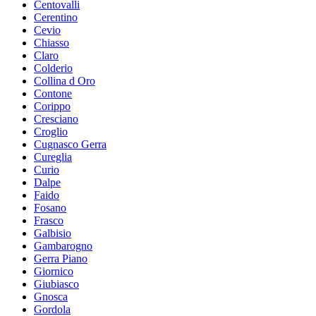
Centovalli
Cerentino
Cevio
Chiasso
Claro
Colderio
Collina d Oro
Contone
Corippo
Cresciano
Croglio
Cugnasco Gerra
Cureglia
Curio
Dalpe
Faido
Fosano
Frasco
Galbisio
Gambarogno
Gerra Piano
Giornico
Giubiasco
Gnosca
Gordola