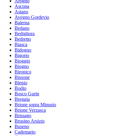
Arogno
Ascona
Astano
Avegno Gordevio
Balerna
Bedano
Bedigliora
Bedretto
Biasca
Bidogno
Bigorio
Bioggio
Biogno
Bironico
Bissone
Blenio
Bodio
Bosco Gurin
Breggia
Brione sopra Minusio
Brione Verzasca
Brissago
Brusino Arsizio
Buseno
Cademario