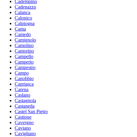
Cadempino
Cadenazzo
Calanca
Calonico
Calpiogna
Cama
Camedo
Camignolo
Camolino
Camorino
Campello
Camperio
Campestro
Campo
Canobbio
Capriasca
Carena
Caslano
Castagnola
Castaneda
Castel San Pietro
Castione
Cavergno
Caviano
Cavigliano