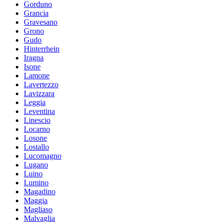
Gorduno
Grancia
Gravesano
Grono
Gudo
Hinterrhein
Iragna
Isone
Lamone
Lavertezzo
Lavizzara
Leggia
Leventina
Linescio
Locarno
Losone
Lostallo
Lucomagno
Lugano
Luino
Lumino
Magadino
Maggia
Magliaso
Malvaglia