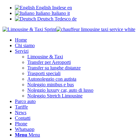
English
Inglese
en
Italiano
Italiano
it
Deutsch
Tedesco
de
Home
Chi siamo
Servizi
Limousine & Taxi
Transfer per Aeroporti
Transfer su lunghe distanze
Trasporti speciali
Autonoleggio con autista
Noleggio minibus e bus
Noleggio luxury car, auto di lusso
Noleggio Stretch Limousine
Parco auto
Tariffe
News
Contatti
Phone
Whatsapp
Menu
Menu