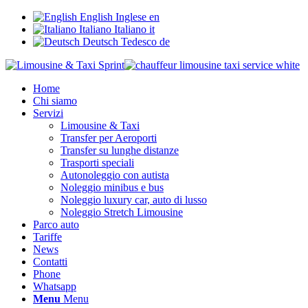
English
Inglese
en
Italiano
Italiano
it
Deutsch
Tedesco
de
Home
Chi siamo
Servizi
Limousine & Taxi
Transfer per Aeroporti
Transfer su lunghe distanze
Trasporti speciali
Autonoleggio con autista
Noleggio minibus e bus
Noleggio luxury car, auto di lusso
Noleggio Stretch Limousine
Parco auto
Tariffe
News
Contatti
Phone
Whatsapp
Menu
Menu